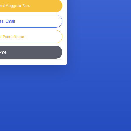
rasi Anggota Baru
asi Email
si Pendaftaran
Home