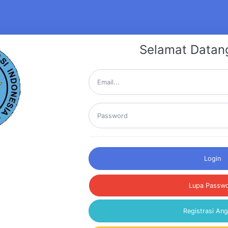
Selamat Datan
Login
Lupa Passw
Registrasi An