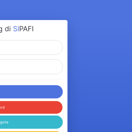
g di
SI
PAFI
ord
ggota